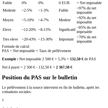
Faible
0%
0%
0 EUR
= Net imposable
~97% du net
Modeste
~2-5%
~1-3%
Faible
imposable
~92% du net
Moyen
~5-10%
~4-7%
Modere
imposable
~85% du net
Eleve
~12-20%
~8-15%
Significatif
imposable
~70% du net
Tres eleve
~20-43%
~15-30%
Important
imposable
Formule de calcul
PAS = Net imposable × Taux de prélèvement
Exemple :
Net imposable 2 500 € × 5,3% =
132,50 €
de PAS
Net à payer = 2 500 € - 132,50 € =
2 367,50 €
Position du PAS sur le bulletin
Le prélèvement à la source intervient en fin de bulletin, après les
cotisations sociales.
1