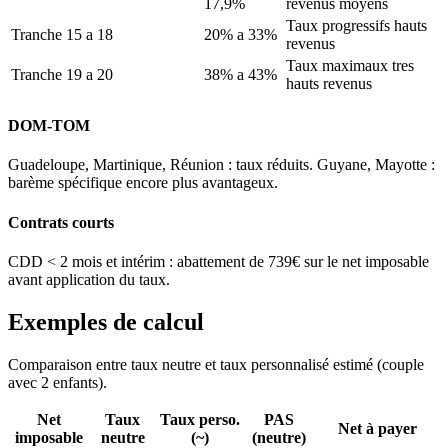
17,9%
revenus moyens
Taux progressifs hauts
Tranche 15 a 18
20% a 33%
revenus
Taux maximaux tres
Tranche 19 a 20
38% a 43%
hauts revenus
DOM-TOM
Guadeloupe, Martinique, Réunion : taux réduits. Guyane, Mayotte :
barème spécifique encore plus avantageux.
Contrats courts
CDD < 2 mois et intérim : abattement de 739€ sur le net imposable
avant application du taux.
Exemples de calcul
Comparaison entre taux neutre et taux personnalisé estimé (couple
avec 2 enfants).
Net
Taux
Taux perso.
PAS
Net à payer
imposable
neutre
(~)
(neutre)