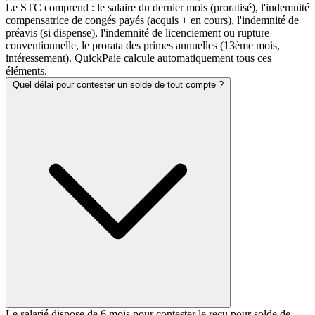
Le STC comprend : le salaire du dernier mois (proratisé), l'indemnité
compensatrice de congés payés (acquis + en cours), l'indemnité de
préavis (si dispense), l'indemnité de licenciement ou rupture
conventionnelle, le prorata des primes annuelles (13ème mois,
intéressement). QuickPaie calcule automatiquement tous ces
éléments.
Quel délai pour contester un solde de tout compte ?
Le salarié dispose de 6 mois pour contester le reçu pour solde de